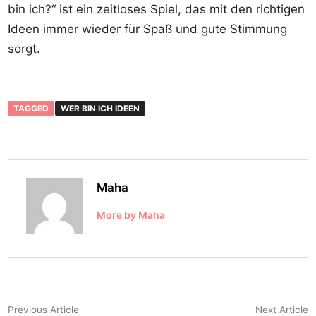
bin ich?“ ist ein zeitloses Spiel, das mit den richtigen
Ideen immer wieder für Spaß und gute Stimmung
sorgt.
TAGGED
WER BIN ICH IDEEN
Maha
More by Maha
Post
Previous
N
Previous Article
Next Article