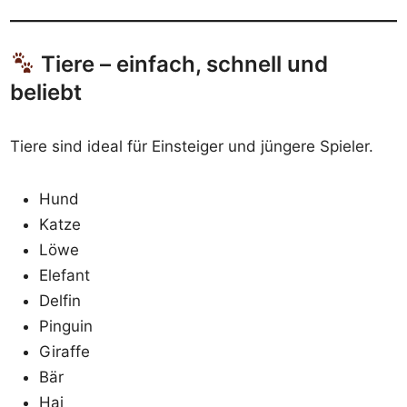
Tiere – einfach, schnell und
beliebt
Tiere sind ideal für Einsteiger und jüngere Spieler.
Hund
Katze
Löwe
Elefant
Delfin
Pinguin
Giraffe
Bär
Hai