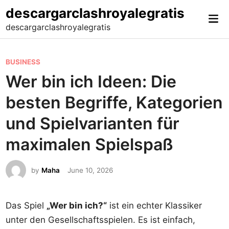
Skip
descargarclashroyalegratis
Mai
to
descargarclashroyalegratis
Me
content
P
BUSINESS
o
Wer bin ich Ideen: Die
s
besten Begriffe, Kategorien
t
e
und Spielvarianten für
d
maximalen Spielspaß
i
n
by
Maha
June 10, 2026
Das Spiel
„Wer bin ich?“
ist ein echter Klassiker
unter den Gesellschaftsspielen. Es ist einfach,