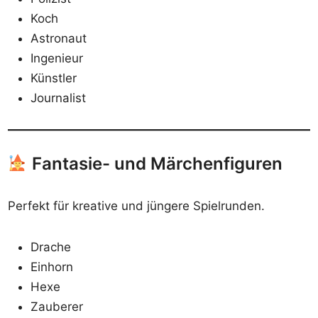
Koch
Astronaut
Ingenieur
Künstler
Journalist
Fantasie- und Märchenfiguren
Perfekt für kreative und jüngere Spielrunden.
Drache
Einhorn
Hexe
Zauberer