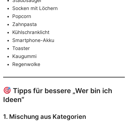
Staubsauger
Socken mit Löchern
Popcorn
Zahnpasta
Kühlschranklicht
Smartphone-Akku
Toaster
Kaugummi
Regenwolke
Tipps für bessere „Wer bin ich
Ideen“
1. Mischung aus Kategorien