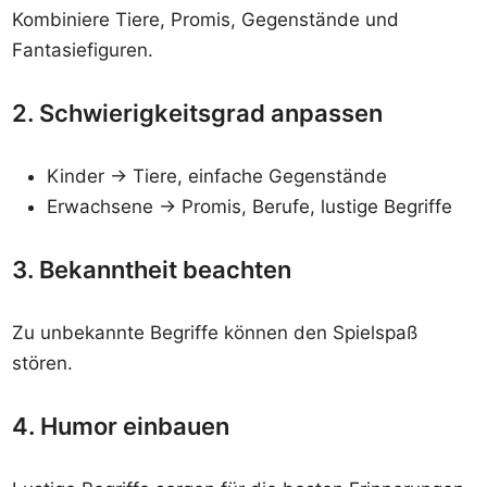
Kombiniere Tiere, Promis, Gegenstände und
Fantasiefiguren.
2. Schwierigkeitsgrad anpassen
Kinder → Tiere, einfache Gegenstände
Erwachsene → Promis, Berufe, lustige Begriffe
3. Bekanntheit beachten
Zu unbekannte Begriffe können den Spielspaß
stören.
4. Humor einbauen